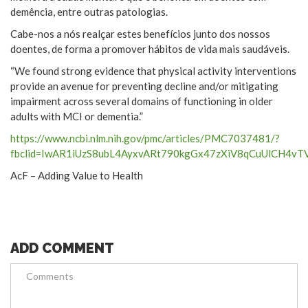
demência, entre outras patologias.
Cabe-nos a nós realçar estes benefícios junto dos nossos
doentes, de forma a promover hábitos de vida mais saudáveis.
“We found strong evidence that physical activity interventions
provide an avenue for preventing decline and/or mitigating
impairment across several domains of functioning in older
adults with MCI or dementia.”
https://www.ncbi.nlm.nih.gov/pmc/articles/PMC7037481/?
fbclid=IwAR1iUzS8ubL4AyxvARt790kgGx47zXiV8qCuUlCH4vT
AcF – Adding Value to Health
ADD COMMENT